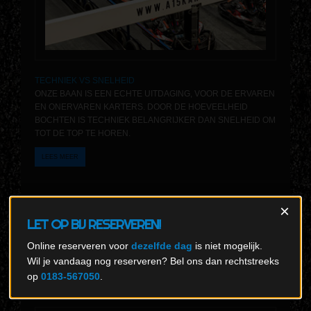
TECHNIEK VS SNELHEID
ONZE BAAN IS EEN ECHTE UITDAGING, VOOR DE ERVAREN
EN ONERVAREN KARTERS. DOOR DE HOEVEELHEID
BOCHTEN IS TECHNIEK BELANGRIJKER DAN SNELHEID OM
TOT DE TOP TE HOREN.
LEES MEER
×
LET OP BIJ RESERVEREN!
Online reserveren voor
dezelfde dag
is niet mogelijk.
GAMES
Wil je vandaag nog reserveren? Bel ons dan rechtstreeks
op
0183-567050
.
DIVERSITEIT AAN ACTIVITEITEN