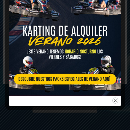
SIENTE LA
ARIZA RACING CIRCUIT usa cookies o tecnologías
similares propias o de terceros con la finalidad de
ADRENALINA
almacenar o acceder a información del dispositivo, facilitar
el acceso a los recursos y servicios, con fines analíticos,
para la mejora de servicios y medición del rendimiento de
contenidos.
Somos tu mejor opción de karting en
Toledo. Tenemos los mejores karts,
Puede aceptar todas las cookies pulsando en “Aceptar y
cerrar” o rechazarlas o configurar su uso en
al mejor precio. Llevamos a la máxima
“Configuración”. Para más información consulte nuestra
Política de Privacidad y/o Política de Cookies.
perfección, el ocio en Toledo.
¡Descúbrenos!
Configuración
Aceptar y cerrar
TARIFAS Y RESERVAS
CONTÁCTANOS