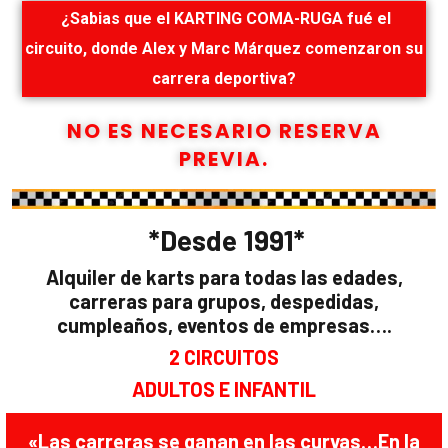
¿Sabias que el KARTING COMA-RUGA fué el
circuito, donde Alex y Marc Márquez comenzaron su
carrera deportiva?
NO ES NECESARIO RESERVA
PREVIA.
*Desde 1991*
Alquiler de karts para todas las edades,
carreras para grupos, despedidas,
cumpleaños, eventos de empresas….
2 CIRCUITOS
ADULTOS E INFANTIL
«Las carreras se ganan en las curvas…En la