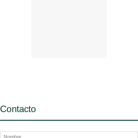
Contacto
N