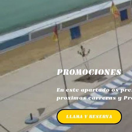
PROMOCIONES
En este apartado os pr
proximas carreras y P
LLAMA Y RESERVA