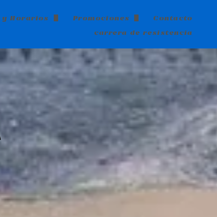
 y Horarios
Promociones
Contacto
carrera de resistencia
ios
Packs Actividades
as tandas libres
Cumpleaños Niños
s
ras Grupos
de 14 años
as Paintball Adultos
A
as paintball Niños