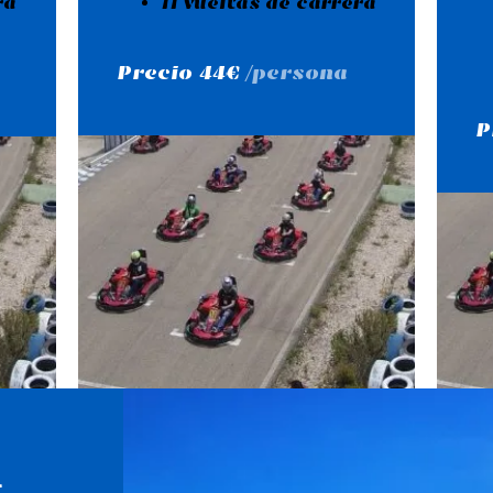
ra
11 vueltas de carrera
Precio 44€
/persona
P
a