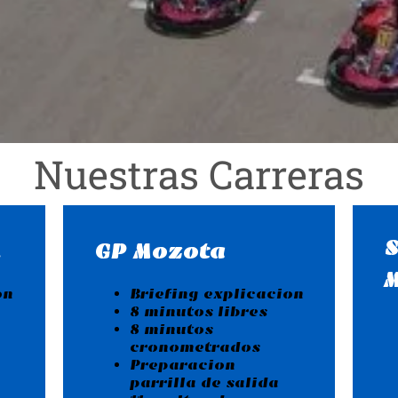
Nuestras Carreras
.
GP Mozota
on
Briefing explicacion
8 minutos libres
8 minutos
cronometrados
Preparacion
parrilla de salida