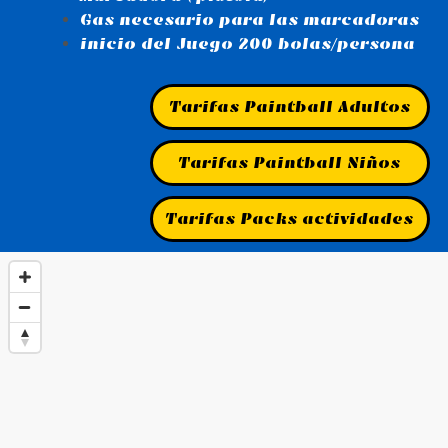
Gas necesario para las marcadoras
inicio del Juego 200 bolas/persona
Tarifas Paintball Adultos
Tarifas Paintball Niños
Tarifas Packs actividades