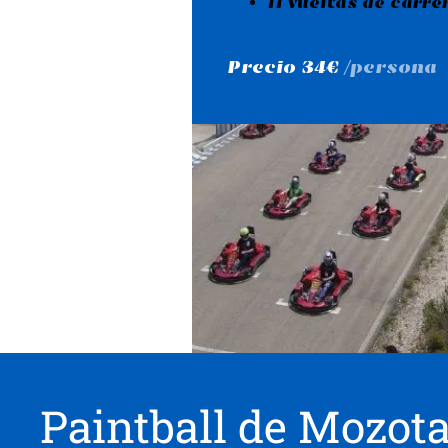
11 vueltas de carre
Precio 34€
/persona
Paintball de Mozot