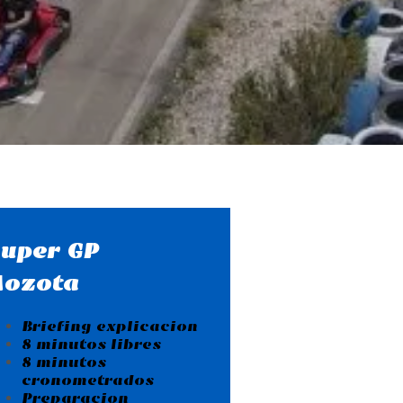
Super GP
Mozota
Briefing explicacion
8 minutos libres
8 minutos
cronometrados
Preparacion