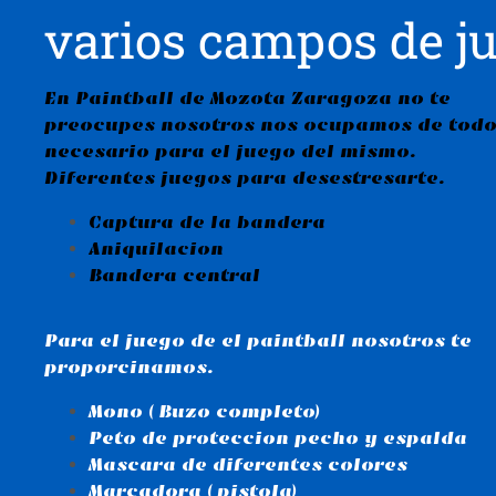
varios campos de j
En Paintball de Mozota Zaragoza no te
preocupes nosotros nos ocupamos de todo
necesario para el juego del mismo.
Diferentes juegos para desestresarte.
Captura de la bandera
Aniquilacion
Bandera central
Para el juego de el paintball nosotros te
proporcinamos.
Mono ( Buzo completo)
Peto de proteccion pecho y espalda
Mascara de diferentes colores
Marcadora ( pistola)