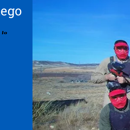
uego
 lo