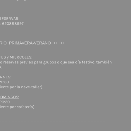
RESERVAR:
p: 620888997
RIO PRIMAVERA-VERANO +++++
TES y MIERCOLES:
o reservas previas para grupos o que sea día festivo, también
.
ERNES:
20:30
iente por la nave-taller)
DOMINGOS:
-20:30
iente por cafetería)
------------------------------------------------------------------------