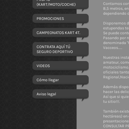
Contamos con 
(KART/MOTO/COCHE)
8,5 metros, en
dependiendo de
PROMOCIONES
Disponemos de
estupendas ter
CAMPEONATOS KART 4T.
Se puede cont
Pasando por n
denominada "C
CONTRATA AQUÍ TÚ
Vacceos.....
SEGURO DEPORTIVO
Nuestras insta
amateur, como 
VIDEOS
motociclismo.
oficiales tan
Regional,Nacio
Cómo llegar
Además dispon
hacer las deli
Aviso legal
Así que si qui
tu sitio!!!.
También existe
hectáreas) en 
presentaciones 
CONSULTAR P