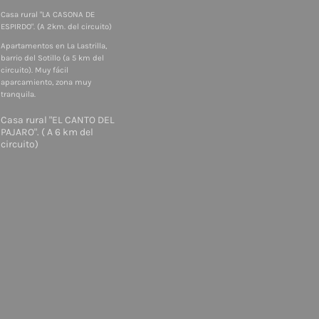
Casa rural "LA CASONA DE
ESPIRDO". (A 2km. del circuito)
Apartamentos en La Lastrilla,
barrio del Sotillo (a 5 km del
circuito). Muy fácil
aparcamiento, zona muy
tranquila.
Casa rural "EL CANTO DEL
PAJARO". ( A 6 km del
circuito)