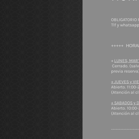
OBLIGATORIO 
Tlf y whatsap
+++++ HORA
+
LUNES, MAR
Cerrado. (salv
previa reserva)
+ JUEVES y VI
Abierto. 11:00-
(Atención al cl
+ SABADOS y 
Abierto. 10:00
(Atención al cl
------------------