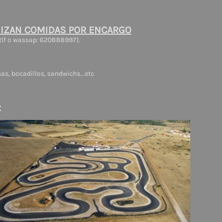
IZAN COMIDAS POR ENCARGO
 tlf o wassap: 620888997).
s, bocadillos, sandwichs...etc
: