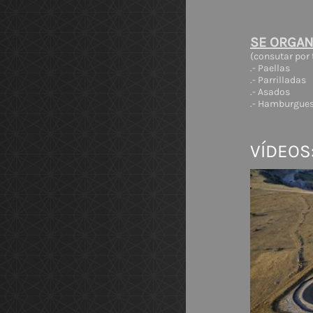
SE ORGAN
(consutar por
.- Paellas
.- Parrilladas
.- Asados
.- Hamburguesa
VÍDEOS