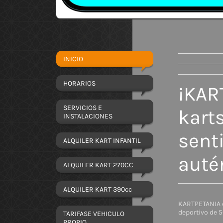
INICIO
HORARIOS
¡KAR
SERVICIOS E
karts
INSTALACIONES
sent
ALQUILER KART INFANTIL
autén
ALQUILER KART 270CC
ALQUILER KART 390cc
KARTPETANIA e
deportivo de 
TARIFASE VEHICULO
PROPIO