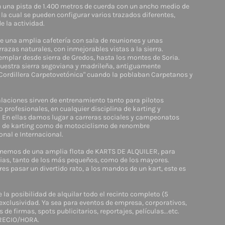
una pista de 1.400 metros de cuerda con un ancho medio de
 la cual se pueden configurar varios trazados diferentes,
 la actividad.
 una amplia cafetería con sala de reuniones y unas
razas naturales, con inmejorables vistas a la sierra.
emplar desde sierra de Gredos, h
asta los montes de Soria.
uestra sierra segoviana y madrileña, antiguamente
ordillera Carpetovetónica" cuando la poblaban Carpetanos y
laciones sirven de entrenamiento tanto para pilotos
profesionales, en cualquier disciplina de karting y
 En ellas damos lugar a carreras sociales y campeonatos
to de karting como de motociclismo de renombre
nal e Internacional.
emos de una amplia flota de KARTS DE ALQUILER, para
cias, tanto de los más pequeños, como de los mayores.
eres pasar un divertido rato, a los mandos de un kart, este es
 la posibilidad de alquilar todo el recinto completo (5
exclusividad. Ya sea para eventos de empresa, corporativos,
de firmas, spots publicitarios, reportajes, películas...etc.
RECIO/HORA.