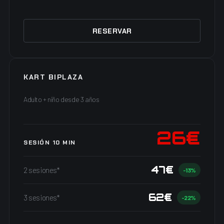
RESERVAR
KART BIPLAZA
Adulto + niño desde 3 años
26€
SESIÓN 10 MIN
47€
2 sesiones*
-13%
62€
3 sesiones*
-22%