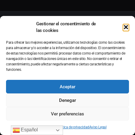
Gestionar el consentimiento de
las cookies
● EN DIRECTO
Para ofrecer las mejores experiencias, utilizamos tecnologías como las cookies
LIVE TIMING
para almacenar y/o acceder a la información del dispositivo. El consentimiento
de estas tecnologías nos permitirá procesar datos como el comportamiento de
navegación o las identificaciones únicas en este sitio. No consentir o retirar el
consentimiento, puede afectar negativamente a ciertas características y
Sigue los tiempos de la pista en tiempo real: vueltas, clasificación y
funciones.
mejores registros, en directo desde el circuito.
Aceptar
VER LIVE TIMING
Denegar
Ver preferencias
Contact us
Política de cookies
Política de privacidad
Aviso Legal
Español