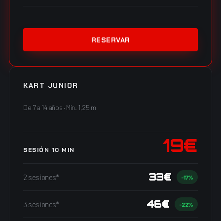
RESERVAR
KART JUNIOR
De 7 a 14 años · Mín. 1,25 m
19€
SESIÓN 10 MIN
33€
2 sesiones*
-17%
46€
3 sesiones*
-22%