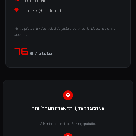
10 min final
Trofeos (+10 pilotos)
Mín. 5 pilotos. Exclusividad de pista a partir de 10. Descanso entre
sesiones.
76
€ / piloto
POLÍGONO FRANCOLÍ, TARRAGONA
A 5 min del centro. Parking gratuito.