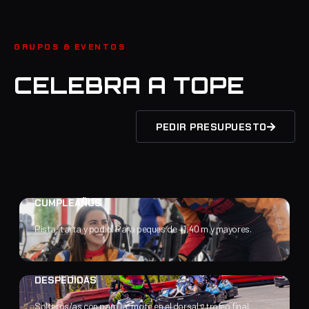
GRUPOS & EVENTOS
CELEBRA A TOPE
PEDIR PRESUPUESTO
CUMPLEAÑOS
Pista, tarta y podio. Para peques de +1,40 m y mayores.
DESPEDIDAS
Solteros/as con parrilla, mote en el dorsal y trofeo final.