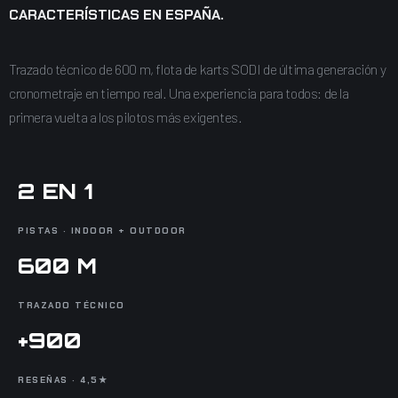
CARACTERÍSTICAS EN ESPAÑA.
Trazado técnico de 600 m, flota de karts SODI de última generación y
cronometraje en tiempo real. Una experiencia para todos: de la
primera vuelta a los pilotos más exigentes.
2 EN 1
PISTAS · INDOOR + OUTDOOR
600 M
TRAZADO TÉCNICO
+900
RESEÑAS · 4,5★