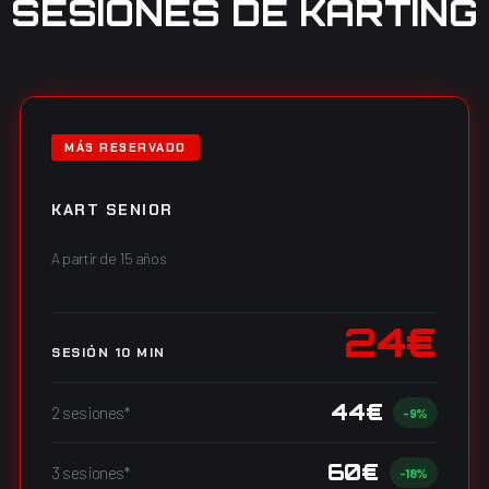
SESIONES DE KARTING
MÁS RESERVADO
KART SENIOR
A partir de 15 años
24€
SESIÓN 10 MIN
44€
2 sesiones*
-9%
60€
3 sesiones*
-18%