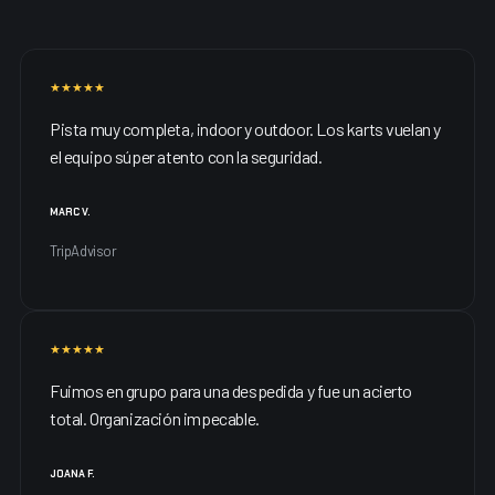
★★★★★
Pista muy completa, indoor y outdoor. Los karts vuelan y
el equipo súper atento con la seguridad.
MARC V.
TripAdvisor
★★★★★
Fuimos en grupo para una despedida y fue un acierto
total. Organización impecable.
JOANA F.