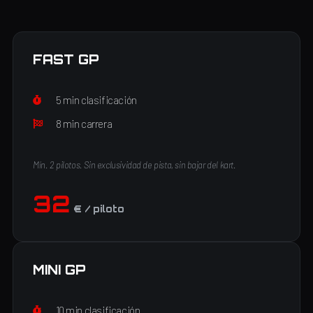
FAST GP
5 min clasificación
8 min carrera
Mín. 2 pilotos. Sin exclusividad de pista, sin bajar del kart.
32
€ / piloto
MINI GP
10 min clasificación