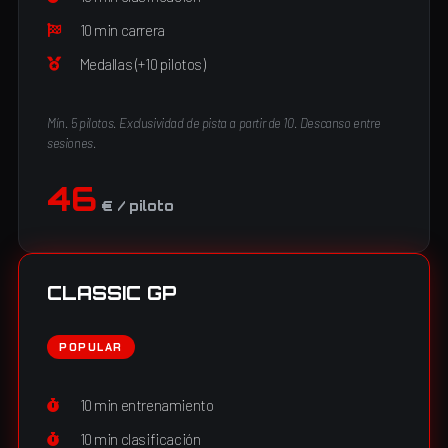
10 min carrera
Medallas (+10 pilotos)
Mín. 5 pilotos. Exclusividad de pista a partir de 10. Descanso entre
sesiones.
46
€ / piloto
CLASSIC GP
POPULAR
10 min entrenamiento
10 min clasificación