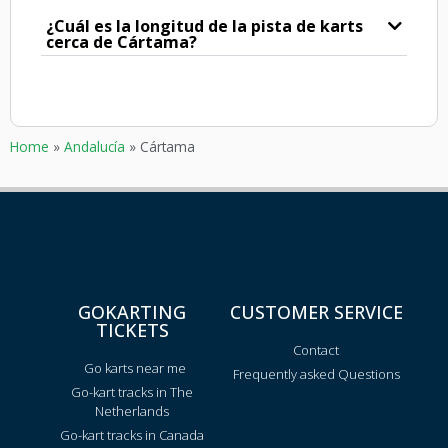
¿Cuál es la longitud de la pista de karts
cerca de Cártama?
Home
»
Andalucía
»
Cártama
GOKARTING
CUSTOMER SERVICE
TICKETS
Contact
Go karts near me
Frequently asked Questions
Go-kart tracks in The
Netherlands
Go-kart tracks in Canada