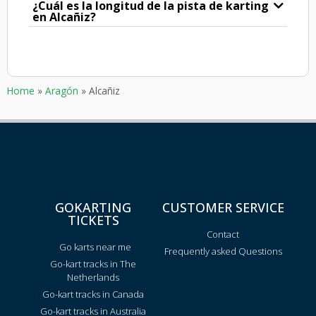
¿Cuál es la longitud de la pista de karting
en Alcañiz?
Home
»
Aragón
»
Alcañiz
GOKARTING
CUSTOMER SERVICE
TICKETS
Contact
Go karts near me
Frequently asked Questions
Go-kart tracks in The
Netherlands
Go-kart tracks in Canada
Go-kart tracks in Australia