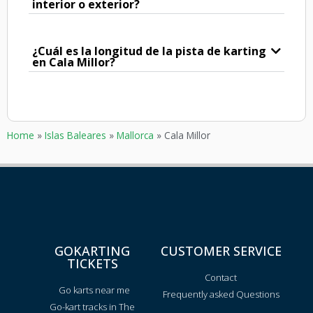
interior o exterior?
¿Cuál es la longitud de la pista de karting
en Cala Millor?
Home
»
Islas Baleares
»
Mallorca
»
Cala Millor
GOKARTING
CUSTOMER SERVICE
TICKETS
Contact
Go karts near me
Frequently asked Questions
Go-kart tracks in The