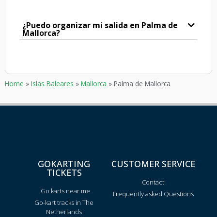
¿Puedo organizar mi salida en Palma de
Mallorca?
Home
»
Islas Baleares
»
Mallorca
»
Palma de Mallorca
GOKARTING
CUSTOMER SERVICE
TICKETS
Contact
Go karts near me
Frequently asked Questions
Go-kart tracks in The
Netherlands