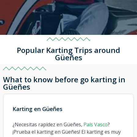
Popular Karting Trips around
Güeñes
What to know before go karting in
Güeñes
Karting en Güeñes
¿Necesitas rapidez en Güeñes,
País Vasco
?
¡Prueba el karting en Güeñes! El karting es muy