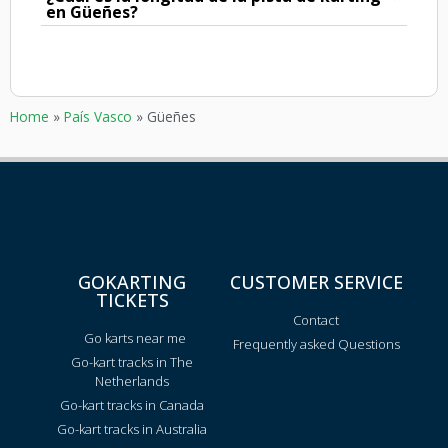
en Güeñes?
Home
»
País Vasco
»
Güeñes
GOKARTING
CUSTOMER SERVICE
TICKETS
Contact
Go karts near me
Frequently asked Questions
Go-kart tracks in The
Netherlands
Go-kart tracks in Canada
Go-kart tracks in Australia