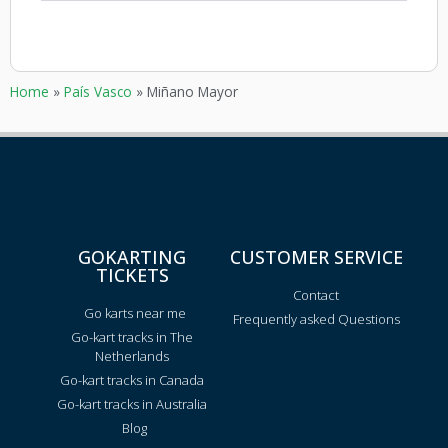
Home
»
País Vasco
»
Miñano Mayor
GOKARTING
CUSTOMER SERVICE
TICKETS
Contact
Go karts near me
Frequently asked Questions
Go-kart tracks in The
Netherlands
Go-kart tracks in Canada
Go-kart tracks in Australia
Blog