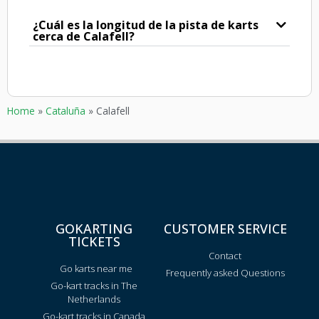
¿Cuál es la longitud de la pista de karts
cerca de Calafell?
Home
»
Cataluña
»
Calafell
GOKARTING
CUSTOMER SERVICE
TICKETS
Contact
Go karts near me
Frequently asked Questions
Go-kart tracks in The
Netherlands
Go-kart tracks in Canada