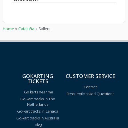
Home
»
Cataluña
»
Sallent
GOKARTING
CUSTOMER SERVICE
TICKETS
Contact
Go karts near me
Frequently asked Questions
Go-kart tracks in The
Netherlands
Go-kart tracks in Canada
Go-kart tracks in Australia
Blog