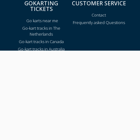
GOKARTING
CUSTOMER SERVICE
TICKETS
Contact
Go karts near me
Frequently asked Questions
Go-kart tracks in The
Netherlands
Go-kart tracks in Canada
Go-kart tracks in Australia
Blog
TRACKS PER REGION
Texas
California
Florida
New York
Pennsylvania
Virginia
Washington