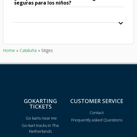
seguras para los niños?
Home
»
Cataluña
»
Sitges
GOKARTING
CUSTOMER SERVICE
TICKETS
Contact
Go karts near me
Frequently asked Questions
Go-kart tracks in The
Netherlands