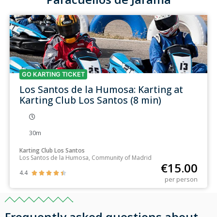
GO KARTING TICKET
Los Santos de la Humosa: Karting at
Karting Club Los Santos (8 min)
30m
Karting Club Los Santos
Los Santos de la Humosa, Community of Madrid
€
15.00
4.4





per person
Frequently asked questions about