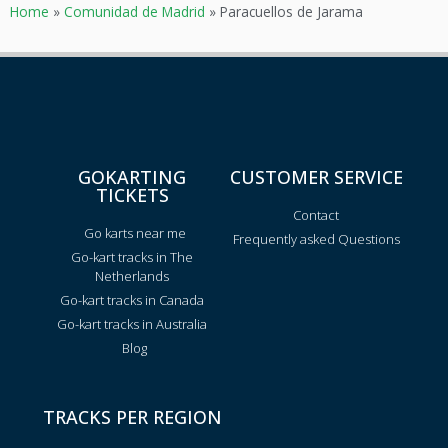
Home
»
Comunidad de Madrid
»
Paracuellos de Jarama
GOKARTING
CUSTOMER SERVICE
TICKETS
Contact
Go karts near me
Frequently asked Questions
Go-kart tracks in The
Netherlands
Go-kart tracks in Canada
Go-kart tracks in Australia
Blog
TRACKS PER REGION