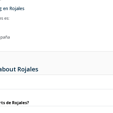
g en Rojales
es es:
España
about Rojales
rts de Rojales?