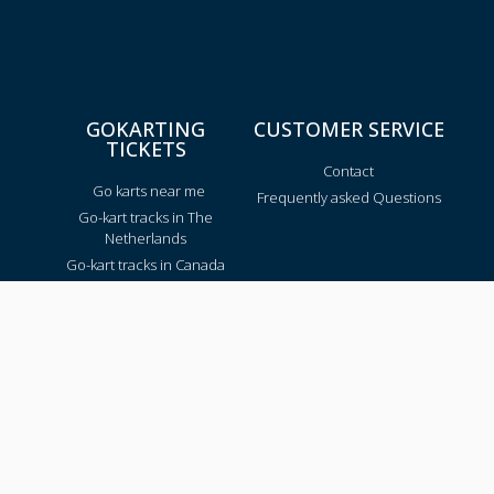
GOKARTING
CUSTOMER SERVICE
TICKETS
Contact
Go karts near me
Frequently asked Questions
Go-kart tracks in The
Netherlands
Go-kart tracks in Canada
Go-kart tracks in Australia
Blog
TRACKS PER REGION
Texas
California
Florida