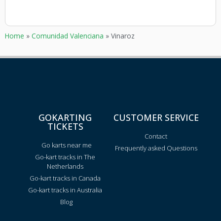
Home
»
Comunidad Valenciana
»
Vinaroz
GOKARTING
CUSTOMER SERVICE
TICKETS
Contact
Go karts near me
Frequently asked Questions
Go-kart tracks in The
Netherlands
Go-kart tracks in Canada
Go-kart tracks in Australia
Blog