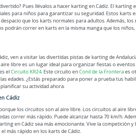
divertido? Pues llévalos a hacer karting en Cádiz. El karting 
iales para niños para garantizar su seguridad. Estos karts 
despacio que los karts normales para adultos. Además, los 
tos podrán correr en karts en la misma manga que los niños, 
z, ven a visitar las divertidas pistas de karting de Andalucí
al aire libre es un lugar ideal para organizar fiestas o evento
 es el
Circuito KR24
. Este circuito en
Conil de la Frontera
es ot
 las edades. ¿Estás preparado para poner a prueba tus habil
planificar su actividad ahora.
 en Cádiz
orque los circuitos son al aire libre. Los circuitos al aire l
puedas correr más rápido. Puede alcanzar hasta 70 km/h. Adem
karting en Cádiz sea más emocionante. Vive la competición y l
 el más rápido en los karts de Cádiz.