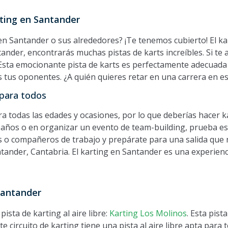
rting en Santander
en Santander o sus alrededores? ¡Te tenemos cubierto! El kar
ntander, encontrarás muchas pistas de karts increíbles. Si te 
. Esta emocionante pista de karts es perfectamente adecuada
dos tus oponentes. ¿A quién quieres retar en una carrera en e
 para todos
ra todas las edades y ocasiones, por lo que deberías hacer 
leaños o en organizar un evento de team-building, prueba est
res o compañeros de trabajo y prepárate para una salida que
antander, Cantabria. El karting en Santander es una experienc
 Santander
ista de karting al aire libre:
Karting Los Molinos
. Esta pist
te circuito de karting tiene una pista al aire libre apta para