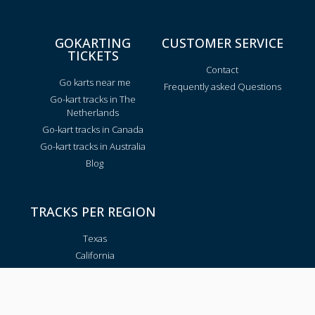
GOKARTING
CUSTOMER SERVICE
TICKETS
Contact
Go karts near me
Frequently asked Questions
Go-kart tracks in The
Netherlands
Go-kart tracks in Canada
Go-kart tracks in Australia
Blog
TRACKS PER REGION
Texas
California
Florida
New York
Pennsylvania