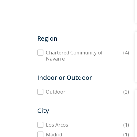
Region
Region
Chartered Community of
(4)
Navarre
Indoor or Outdoor
Indoor or Outdoor
Outdoor
(2)
City
City
Los Arcos
(1)
Madrid
(1)