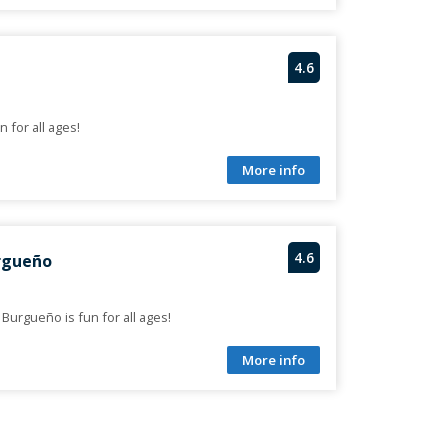
4.6
n for all ages!
More info
4.6
rgueño
 Burgueño is fun for all ages!
More info