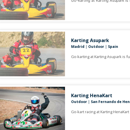
Go-karting at Karting Asupark is f
Karting Asupark
Madrid
|
Outdoor
|
Spain
Go-karting at Karting Asupark is fu
Karting HenaKart
Outdoor
|
San Fernando de He
Go-kart racing at Karting HenaKart i