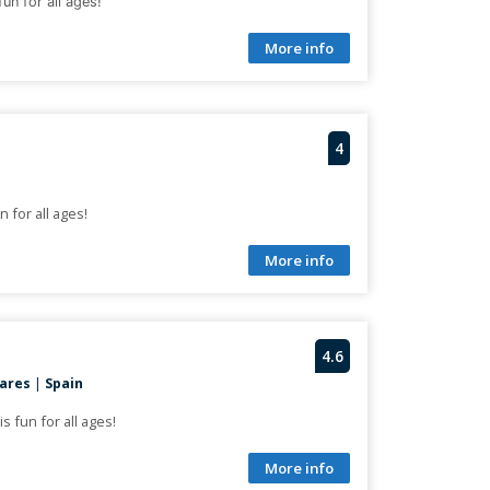
un for all ages!
More info
4
n for all ages!
More info
4.6
nares
|
Spain
s fun for all ages!
More info