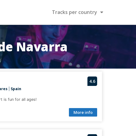
Tracks per country
 de Navarra
4.6
ares
Spain
|
 is fun for all ages!
More info