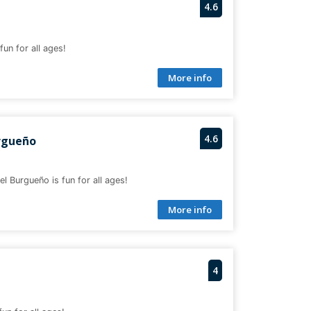
4.6
fun for all ages!
More info
4.6
rgueño
l Burgueño is fun for all ages!
More info
4