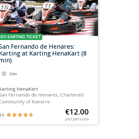
GO KARTING TICKET
San Fernando de Henares:
Karting at Karting HenaKart (8
min)
30m
Karting HenaKart
San Fernando de Henares, Chartered
Community of Navarre
€
12.00
4.6





por persona