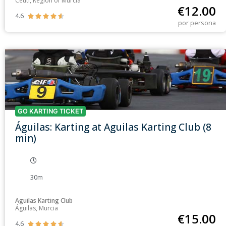
Ceutí, Region of Murcia
€
12.00
4.6





por persona
GO KARTING TICKET
Águilas: Karting at Aguilas Karting Club (8
min)
30m
Aguilas Karting Club
Águilas, Murcia
€
15.00
4.6




