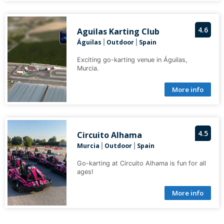
4.6
Aguilas Karting Club
Águilas
Outdoor
Spain
|
|
Exciting go-karting venue in Águilas,
Murcia.
More info
4.5
Circuito Alhama
Murcia
Outdoor
Spain
|
|
Go-karting at Circuito Alhama is fun for all
ages!
More info