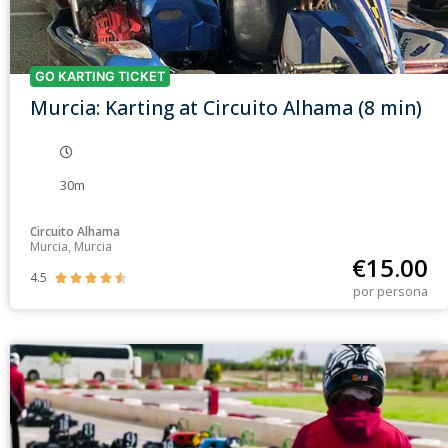
GO KARTING TICKET
Murcia: Karting at Circuito Alhama (8 min)
30m
Circuito Alhama
Murcia, Murcia
€
15.00
4.5





por persona