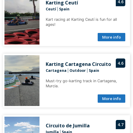
4.6
Karting Ceutí
Ceutí
Spain
|
Kart racing at Karting Ceutí is fun for all
ages!
More info
4.6
Karting Cartagena Circuito
Cartagena
Outdoor
Spain
|
|
Must-try go-karting track in Cartagena,
Murcia.
More info
4.7
Circuito de Jumilla
Jumilla
Spain
|